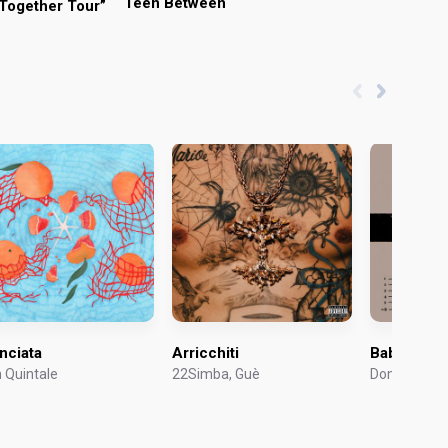
Teen Between
, Together Tour”
nciata
Arricchiti
Babydoll
 Quintale
22Simba, Guè
Dominic Fik