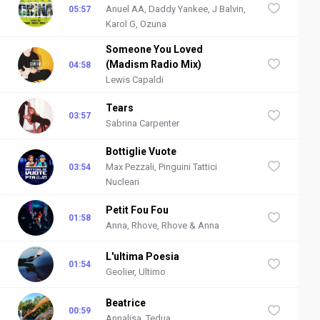
Anuel AA, Daddy Yankee, J Balvin,
05:57
Karol G, Ozuna
Someone You Loved
(Madism Radio Mix)
04:58
Lewis Capaldi
Tears
03:57
Sabrina Carpenter
Bottiglie Vuote
Max Pezzali, Pinguini Tattici
03:54
Nucleari
Petit Fou Fou
01:58
Anna, Rhove, Rhove & Anna
L'ultima Poesia
01:54
Geolier, Ultimo
Beatrice
00:59
Annalisa, Tedua