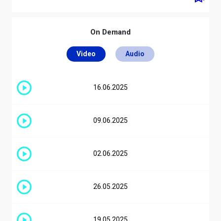
On Demand
Video
Audio
undefined
RDS Next
NEXT
undefined
16.06.2025
Ultimi brani
09.06.2025
Mujer
00:58
Icy Subzero
02.06.2025
Boogieman
23:57
Ghali, Salmo
26.05.2025
100 Messaggi
23:53
Lazza
19.05.2025