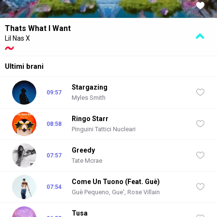
Thats What I Want
RDSNEXT Music Time
NEXT
Lil Nas X
dalle 07:00 alle 24:00
Ultimi brani
Stargazing
09:57
Myles Smith
Ringo Starr
08:58
Pinguini Tattici Nucleari
Greedy
07:57
Tate Mcrae