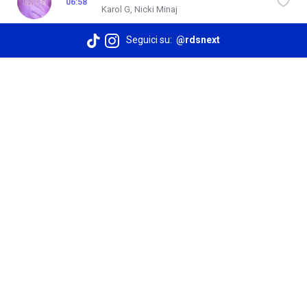
Come Un Tuono (Feat. Guè)
07:54
Guè Pequeno, Gue', Rose Villain
Seguici su:
@rdsnext
Tusa
06:58
Karol G, Nicki Minaj
Tt Le Girlz
05:57
Anna, Niky Savage
Pare
05:54
Ghali, Ghali Feat. Madame, Madame
Lil Boo Thang
04:58
Paul Russell
La Plena (W Sound 05)
04:55
Beéle, Ovy On The Drums, W Sound
Guasto D'amore
03:57
Bresh, Shune