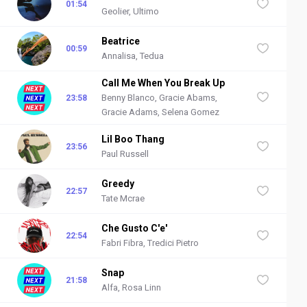
01:54
Geolier, Ultimo
Beatrice
00:59
Annalisa, Tedua
Call Me When You Break Up
Benny Blanco, Gracie Abams,
23:58
Gracie Adams, Selena Gomez
Lil Boo Thang
23:56
Paul Russell
Greedy
22:57
Tate Mcrae
Che Gusto C'e'
22:54
Fabri Fibra, Tredici Pietro
Snap
21:58
Alfa, Rosa Linn