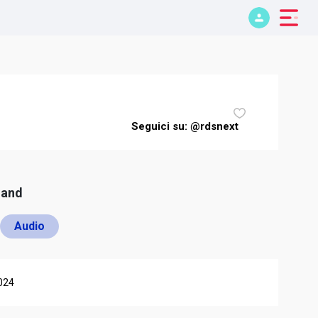
Seguici su: @rdsnext
mand
Audio
024