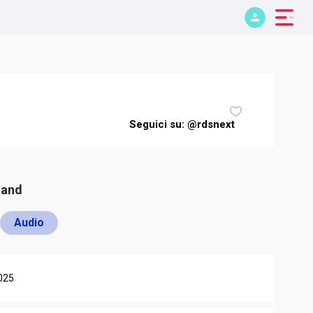
Seguici su: @rdsnext
mand
Audio
025