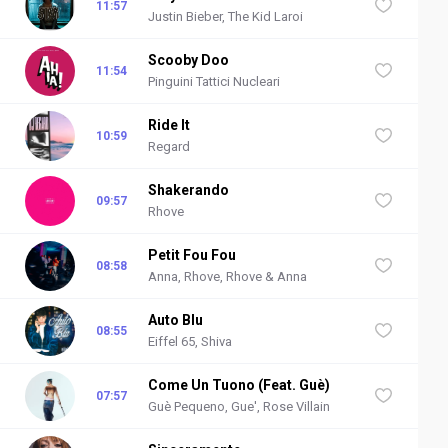
11:57
Justin Bieber, The Kid Laroi
Scooby Doo
11:54
Pinguini Tattici Nucleari
Ride It
10:59
Regard
Shakerando
09:57
Rhove
Petit Fou Fou
08:58
Anna, Rhove, Rhove & Anna
Auto Blu
08:55
Eiffel 65, Shiva
Come Un Tuono (Feat. Guè)
07:57
Guè Pequeno, Gue', Rose Villain