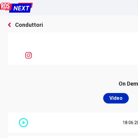
Conduttori
On De
Video
18.06.2