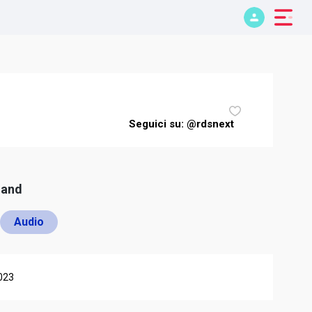
Seguici su: @rdsnext
mand
Audio
023