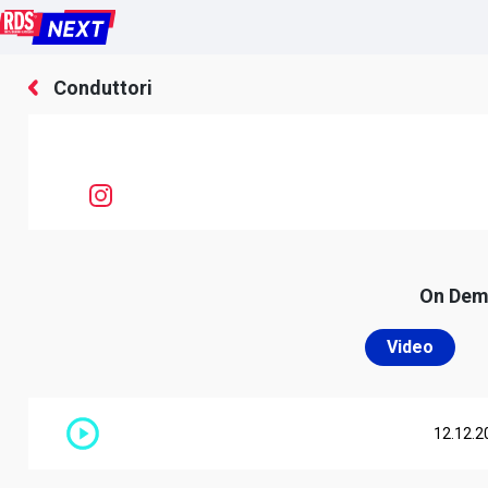
Conduttori
On De
Video
12.12.2