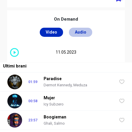
On Demand
Video
Audio
Cabana
RDS Next
NEXT
Irama
11.05.2023
Ultimi brani
Paradise
01:59
Dermot Kennedy, Meduza
Mujer
00:58
Icy Subzero
Boogieman
23:57
Ghali, Salmo