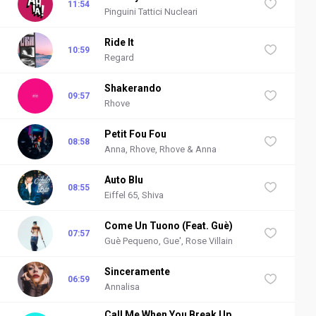
11:54
Pinguini Tattici Nucleari
Ride It
10:59
Regard
Shakerando
09:57
Rhove
Petit Fou Fou
08:58
Anna, Rhove, Rhove & Anna
Auto Blu
08:55
Eiffel 65, Shiva
Come Un Tuono (Feat. Guè)
07:57
Guè Pequeno, Gue', Rose Villain
Sinceramente
06:59
Annalisa
Call Me When You Break Up