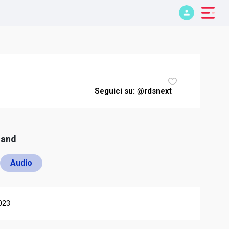
Seguici su: @rdsnext
mand
Audio
023