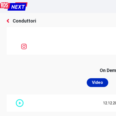
Conduttori
On De
Video
12.12.2