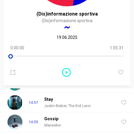
(Dis)informazione sportiva
(Dis)informazione sportiva
19.06.2025
Che T'o Dico A Fa'
RDS NEXT
NEXT
0.00.00
1.05.31
Angelina Mango
Angelina Mango
- Che T'o Dico A Fa'
dalle 15:00 alle 18:00
Ultimi brani
Karma
15:59
The Kolors
Stay
14:57
Justin Bieber, The Kid Laroi
Gossip
14:55
Maneskin