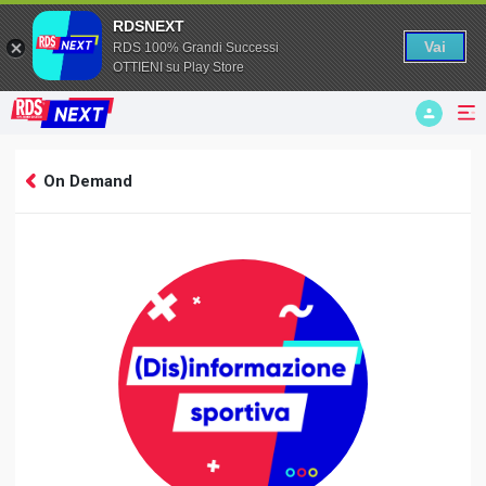
RDSNEXT
Vai
RDS 100% Grandi Successi
OTTIENI su Play Store
hlsjs: Video file not found
On Demand